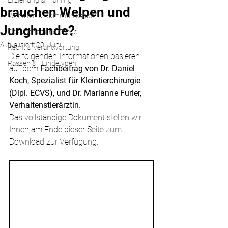
Erziehung & Training
brauchen Welpen und
Verhalten & Kommunikation
Junghunde?
Gesundheit und Pflege
Aktualisiert:
20. Juni
Recht & Verantwortung
Die folgenden Informationen basieren 
Rassen & Hundetypen
auf dem 
Fachbeitrag von Dr. Daniel 
Koch, Spezialist für Kleintierchirurgie 
(Dipl. ECVS), und Dr. Marianne Furler, 
Verhaltenstierärztin. 
Das vollständige Dokument stellen wir 
Ihnen am Ende dieser Seite zum 
Download zur Verfügung.