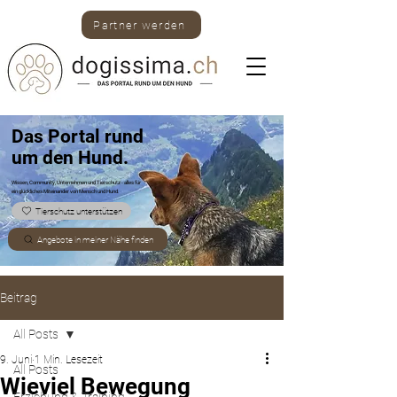
Partner werden
Das Portal rund
um den Hund.
Wissen, Community, Unternehmen und Tierschutz -
alles für
ein glückliches Miteinander von Mensch und Hund.
Tierschutz unterstützen
Angebote in meiner Nähe finden
Beitrag
All Posts
9. Juni
1 Min. Lesezeit
All Posts
Wieviel Bewegung