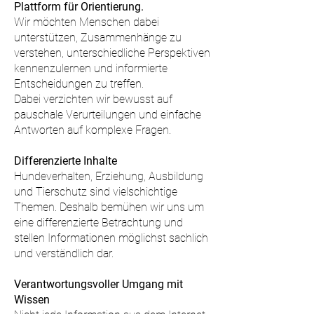
Plattform für Orientierung.
Wir möchten Menschen dabei
unterstützen, Zusammenhänge zu
verstehen, unterschiedliche Perspektiven
kennenzulernen und informierte
Entscheidungen zu treffen.
Dabei verzichten wir bewusst auf
pauschale Verurteilungen und einfache
Antworten auf komplexe Fragen.
Differenzierte Inhalte
Hundeverhalten, Erziehung, Ausbildung
und Tierschutz sind vielschichtige
Themen. Deshalb bemühen wir uns um
eine differenzierte Betrachtung und
stellen Informationen möglichst sachlich
und verständlich dar.
Verantwortungsvoller Umgang mit
Wissen