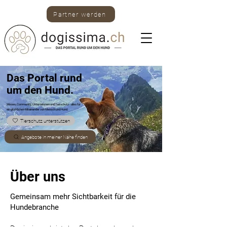
Partner werden
Das Portal rund
um den Hund.
Wissen, Community, Unternehmen und Tierschutz -
alles für
ein glückliches Miteinander von Mensch und Hund.
Tierschutz unterstützen
Angebote in meiner Nähe finden
Über uns
Gemeinsam mehr Sichtbarkeit für die
Hundebranche