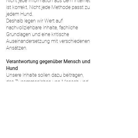
Nicht jede Information aus dem Internet
ist korrekt. Nicht jede Methode passt zu
jedem Hund.
Deshalb legen wir Wert auf
nachvollziehbare Inhalte, fachliche
Grundlagen und eine kritische
Auseinandersetzung mit verschiedenen
Ansätzen.
Verantwortung gegenüber Mensch und
Hund
Unsere Inhalte sollen dazu beitragen,
das Zusammenleben von Mensch und
Hund nachhaltig zu verbessern. Dabei
stehen das Wohl des Hundes, die
Sicherheit aller Beteiligten und ein
respektvoller Umgang miteinander im
Mittelpunkt.
Verantwortung bedeutet für uns auch,
Grenzen zu erkennen, unterschiedliche
Lebenssituationen zu respektieren und