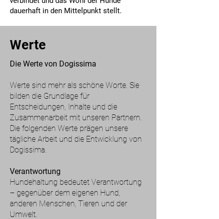
verbindet und das Wohl der Hunde
dauerhaft in den Mittelpunkt stellt.
Werte
Die Werte von Dogissima
Werte sind mehr als schöne Worte. Sie
bilden die Grundlage für
Entscheidungen, Inhalte und die
Zusammenarbeit mit unseren Partnern.
Die folgenden Werte prägen unsere
tägliche Arbeit und die Entwicklung von
Dogissima.
Verantwortung
Hundehaltung bedeutet Verantwortung
– gegenüber dem eigenen Hund,
anderen Menschen, Tieren und der
Umwelt.