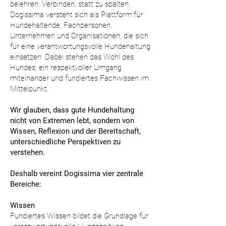
belehren. Verbinden, statt zu spalten.
Dogissima versteht sich als Plattform für
Hundehaltende, Fachpersonen,
Unternehmen und Organisationen, die sich
für eine verantwortungsvolle Hundehaltung
einsetzen. Dabei stehen das Wohl des
Hundes, ein respektvoller Umgang
miteinander und fundiertes Fachwissen im
Mittelpunkt.
Wir glauben, dass gute Hundehaltung
nicht von Extremen lebt, sondern von
Wissen, Reflexion und der Bereitschaft,
unterschiedliche Perspektiven zu
verstehen.
Deshalb vereint Dogissima vier zentrale
Bereiche:
Wissen
Fundiertes Wissen bildet die Grundlage für