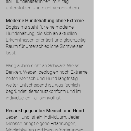
soll Hundehalter:innen im Alltag
unterstützen und nicht verunsichern.
Moderne Hundehaltung ohne Extreme
Dogissima steht für eine moderne
Hundehaltung, die sich an aktuellen
Erkenntnissen orientiert und gleichzeitig
Raum für unterschiedliche Sichtweisen
lässt.
Wir glauben nicht an Schwarz-Weiss-
Denken. Weder Ideologien noch Extreme
helfen Mensch und Hund langfristig
weiter. Entscheidend ist, was fachlich
begründet, tierschutzkonform und im
individuellen Fall sinnvoll ist.
Respekt gegenüber Mensch und Hund
Jeder Hund ist ein Individuum. Jeder
Mensch bringt eigene Erfahrungen,
Möglichkeiten und Herausforderungen