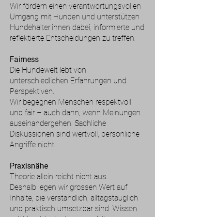
Wir fördern einen verantwortungsvollen
Umgang mit Hunden und unterstützen
Hundehalter:innen dabei, informierte und
reflektierte Entscheidungen zu treffen.
Fairness
Die Hundewelt lebt von
unterschiedlichen Erfahrungen und
Perspektiven.
Wir begegnen Menschen respektvoll
und fair – auch dann, wenn Meinungen
auseinandergehen. Sachliche
Diskussionen sind wertvoll, persönliche
Angriffe nicht.
Praxisnähe
Theorie allein reicht nicht aus.
Deshalb legen wir grossen Wert auf
Inhalte, die verständlich, alltagstauglich
und praktisch umsetzbar sind. Wissen