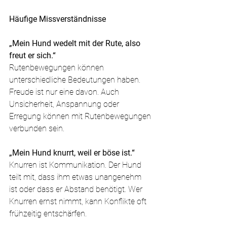
Häufige Missverständnisse
„Mein Hund wedelt mit der Rute, also 
freut er sich.“
Rutenbewegungen können 
unterschiedliche Bedeutungen haben. 
Freude ist nur eine davon. Auch 
Unsicherheit, Anspannung oder 
Erregung können mit Rutenbewegungen 
verbunden sein.
„Mein Hund knurrt, weil er böse ist.“
Knurren ist Kommunikation. Der Hund 
teilt mit, dass ihm etwas unangenehm 
ist oder dass er Abstand benötigt. Wer 
Knurren ernst nimmt, kann Konflikte oft 
frühzeitig entschärfen.