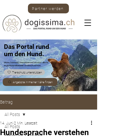
Partner werden
Das Portal rund
um den Hund.
Wissen, Community, Unternehmen und Tierschutz -
alles für
ein glückliches Miteinander von Mensch und Hund.
Tierschutz unterstützen
Angebote in meiner Nähe finden
Beitrag
All Posts
14. Juni
2 Min. Lesezeit
All Posts
Hundesprache verstehen