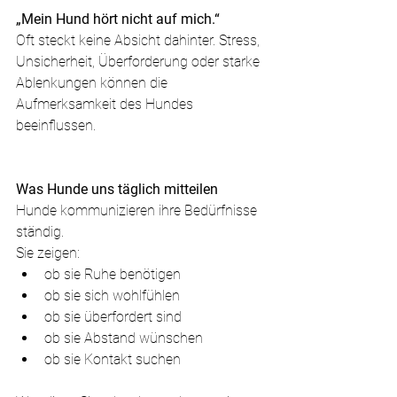
„Mein Hund hört nicht auf mich.“
Oft steckt keine Absicht dahinter. Stress, 
Unsicherheit, Überforderung oder starke 
Ablenkungen können die 
Aufmerksamkeit des Hundes 
beeinflussen.
Was Hunde uns täglich mitteilen
Hunde kommunizieren ihre Bedürfnisse 
ständig.
Sie zeigen:
ob sie Ruhe benötigen
ob sie sich wohlfühlen
ob sie überfordert sind
ob sie Abstand wünschen
ob sie Kontakt suchen