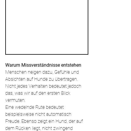
Warum Missverständnisse entstehen
Menschen neigen dazu, Gefühle und 
Absichten auf Hunde zu übertragen. 
Nicht jedes Verhalten bedeutet jedoch 
das, was wir auf den ersten Blick 
vermuten.
Eine wedelnde Rute bedeutet 
beispielsweise nicht automatisch 
Freude. Ebenso zeigt ein Hund, der auf 
dem Rücken liegt, nicht zwingend 