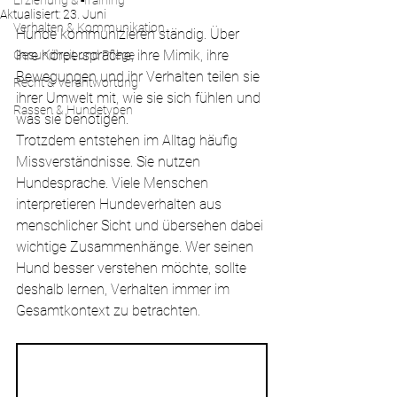
Erziehung & Training
Aktualisiert:
23. Juni
Verhalten & Kommunikation
Hunde kommunizieren ständig. Über 
ihre Körpersprache, ihre Mimik, ihre 
Gesundheit und Pflege
Bewegungen und ihr Verhalten teilen sie 
Recht & Verantwortung
ihrer Umwelt mit, wie sie sich fühlen und 
Rassen & Hundetypen
was sie benötigen.
Trotzdem entstehen im Alltag häufig 
Missverständnisse. Sie nutzen 
Hundesprache. Viele Menschen 
interpretieren Hundeverhalten aus 
menschlicher Sicht und übersehen dabei 
wichtige Zusammenhänge. Wer seinen 
Hund besser verstehen möchte, sollte 
deshalb lernen, Verhalten immer im 
Gesamtkontext zu betrachten.