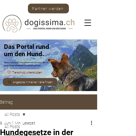
Partner werden
Das Portal rund
um den Hund.
Wissen, Community, Unternehmen und Tierschutz -
alles für
ein glückliches Miteinander von Mensch und Hund.
Tierschutz unterstützen
Angebote in meiner Nähe finden
Beitrag
All Posts
9. Juni
1 Min. Lesezeit
All Posts
Hundegesetze in der