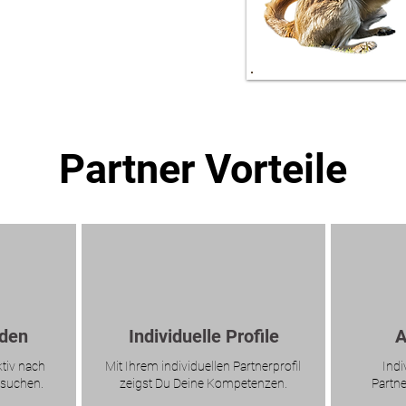
Partner Vorteile
nden
Individuelle Profile
A
tiv nach
Mit Ihrem individuellen Partnerprofil
Indi
 suchen.
zeigst Du Deine Kompetenzen.
Partne