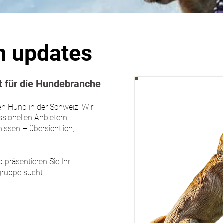
n updates
 für die Hundebranche
en Hund in der Schweiz. Wir
sionellen Anbietern,
issen – übersichtlich,
 präsentieren Sie Ihr
gruppe sucht.