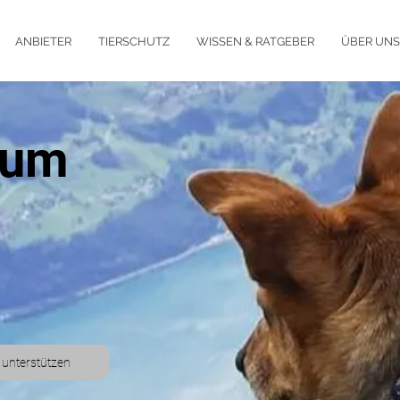
ANBIETER
TIERSCHUTZ
WISSEN & RATGEBER
ÜBER UNS
 um
 unterstützen