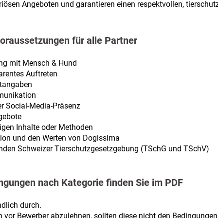
riösen Angeboten und garantieren einen respektvollen, tiersc
oraussetzungen für alle Partner
ang mit Mensch & Hund
arentes Auftreten
ktangaben
munikation
er Social-Media-Präsenz
gebote
rigen Inhalte oder Methoden
sion und den Werten von Dogissima
tenden Schweizer Tierschutzgesetzgebung (TSchG und TSchV)
ngungen nach Kategorie finden Sie im PDF
ndlich durch.
h vor Bewerber abzulehnen, sollten diese nicht den Bedingunge