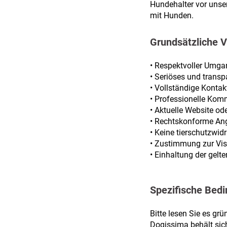
Hundehalter vor unse
mit Hunden.
Grundsätzliche V
• Respektvoller Umg
• Seriöses und transp
• Vollständige Konta
• Professionelle Kom
• Aktuelle Website od
• Rechtskonforme An
• Keine tierschutzwid
• Zustimmung zur Vi
• Einhaltung der gel
Spezifische Bedi
Bitte lesen Sie es grü
Dogissima behält sic