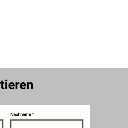
tieren
Nachname
*