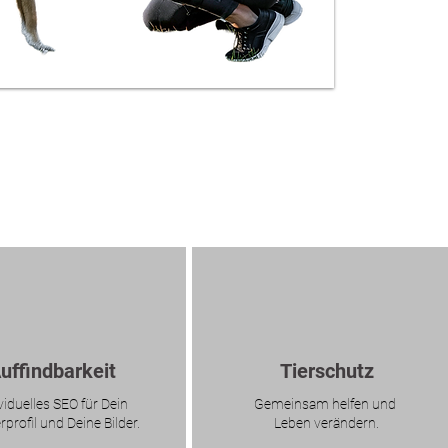
uffindbarkeit
Tierschutz
viduelles SEO für Dein
Gemeinsam helfen und
rprofil und Deine Bilder.
Leben verändern.