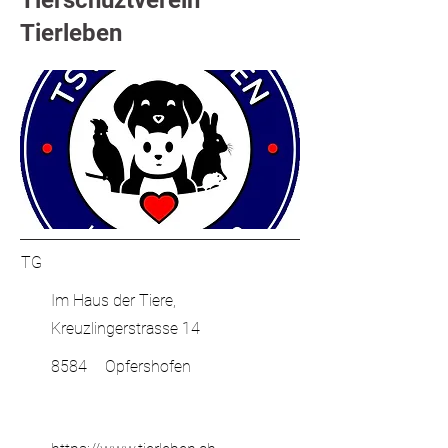
Tierschuztverein
Tierleben
TG
Im Haus der Tiere,
Kreuzlingerstrasse 14
8584
Opfershofen