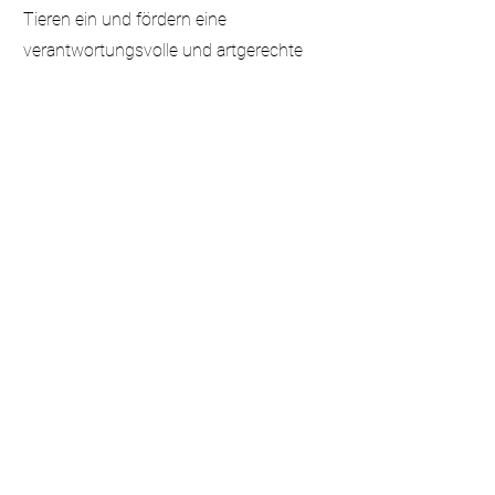
Tieren ein und fördern eine
verantwortungsvolle und artgerechte
Tierhaltung.
Zur Webseite des Anbieters
NACH
OBEN
Partner werden