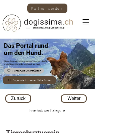
Partner werden
Das Portal rund
um den Hund.
Wissen, Community, Unternehmen und Tierschutz -
alles für
ein glückliches Miteinander von Mensch und Hund.
Tierschutz unterstützen
Angebote in meiner Nähe finden
Zurück
Weiter
Innerhalb der Kategorie