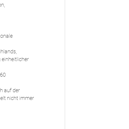
n, 
ionale 
hlands, 
einheitlicher 
360 
h auf der 
elt nicht immer 