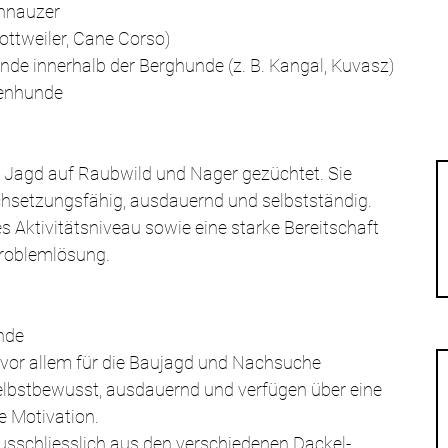
hnauzer
Rottweiler, Cane Corso)
de innerhalb der Berghunde (z. B. Kangal, Kuvasz)
enhunde
ie Jagd auf Raubwild und Nager gezüchtet. Sie 
rchsetzungsfähig, ausdauernd und selbstständig.
s Aktivitätsniveau sowie eine starke Bereitschaft 
Problemlösung.
nde 
or allem für die Baujagd und Nachsuche 
selbstbewusst, ausdauernd und verfügen über eine 
e Motivation.
usschliesslich aus den verschiedenen Dackel-