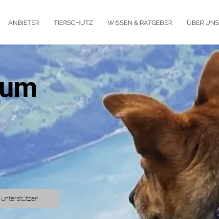
ANBIETER
TIERSCHUTZ
WISSEN & RATGEBER
ÜBER UNS
 um
 unterstützen