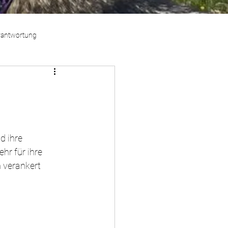
rantwortung
d ihre 
r für ihre 
 verankert 