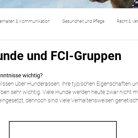
erhalten & Kommunikation
Gesundheit und Pflege
Recht & Ve
nde und FCI-Gruppen
ntnisse wichtig?
Wissen über Hunderassen, ihre typischen Eigenschaften un
ben sehr wichtig. Viele Hunde werden heute zwar nicht meh
eingesetzt, dennoch sind viele Verhaltensweisen genetisch