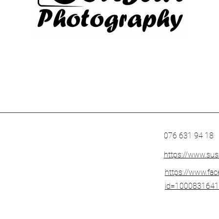
076 631 94 18
https://www.su
https://www.fac
id=100083164