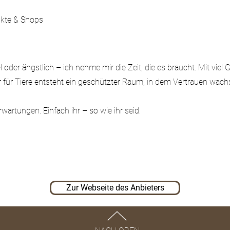
ukte & Shops
el oder ängstlich – ich nehme mir die Zeit, die es braucht. Mit viel
 für Tiere entsteht ein geschützter Raum, in dem Vertrauen wachs
artungen. Einfach ihr – so wie ihr seid.
Zur Webseite des Anbieters