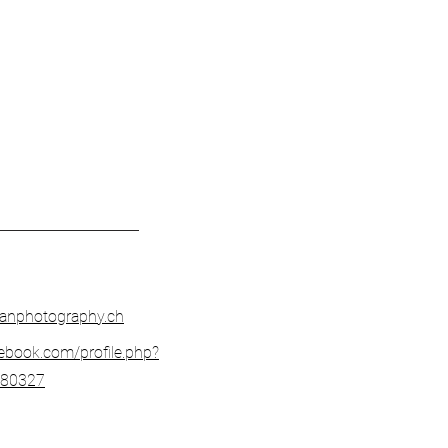
sanphotography.ch
ebook.com/profile.php?
180327