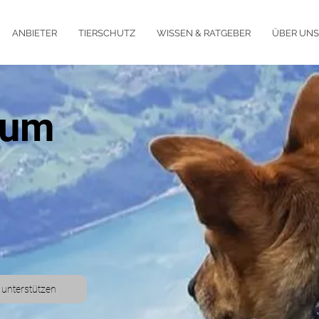
ANBIETER
TIERSCHUTZ
WISSEN & RATGEBER
ÜBER UNS
 um
 unterstützen