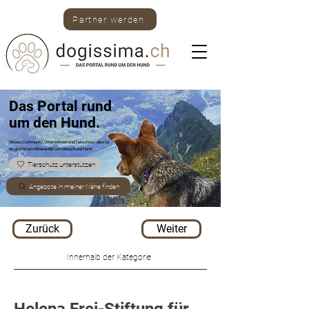
Partner werden
Das Portal rund
um den Hund.
Wissen, Community, Unternehmen und Tierschutz -
alles für
ein glückliches Miteinander von Mensch und Hund.
Tierschutz unterstützen
Angebote in meiner Nähe finden
Zurück
Weiter
Innerhalb der Kategorie