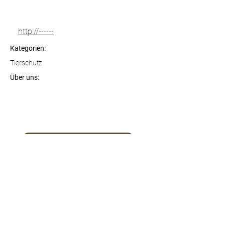
http://------
Kategorien:
Tierschutz
Über uns:
Zur Webseite des Anbieters
NACH
OBEN