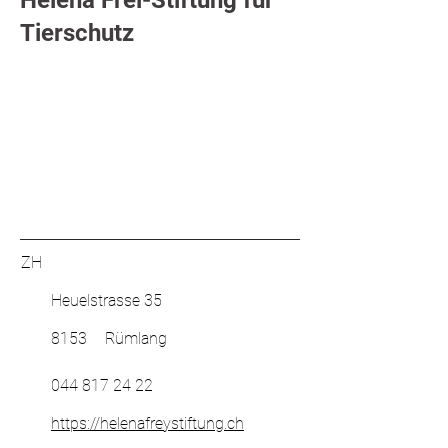
Helena Frei-Stiftung für
Tierschutz
ZH
Heuelstrasse 35
8153
Rümlang
044 817 24 22
https://helenafreystiftung.ch