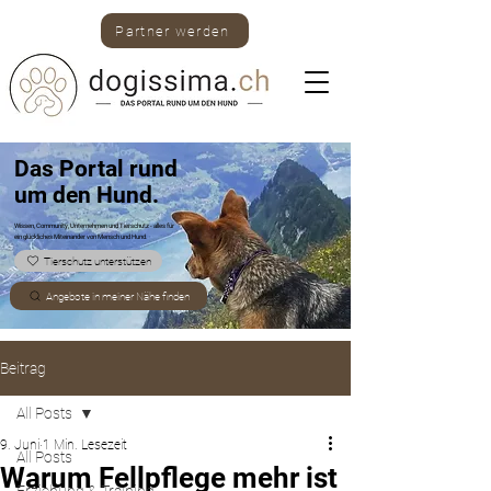
Partner werden
Das Portal rund
um den Hund.
Wissen, Community, Unternehmen und Tierschutz -
alles für
ein glückliches Miteinander von Mensch und Hund.
Tierschutz unterstützen
Angebote in meiner Nähe finden
Beitrag
All Posts
9. Juni
1 Min. Lesezeit
All Posts
Warum Fellpflege mehr ist