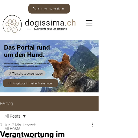
Partner werden
Das Portal rund
um den Hund.
Wissen, Community, Unternehmen und Tierschutz -
alles für
ein glückliches Miteinander von Mensch und Hund.
Tierschutz unterstützen
Angebote in meiner Nähe finden
Beitrag
All Posts
9. Juni
2 Min. Lesezeit
All Posts
Verantwortung im