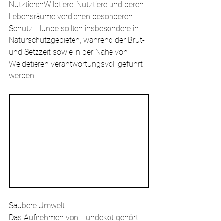
NutztierenWildtiere, Nutztiere und deren 
Lebensräume verdienen besonderen 
Schutz. Hunde sollten insbesondere in 
Naturschutzgebieten, während der Brut- 
und Setzzeit sowie in der Nähe von 
Weidetieren verantwortungsvoll geführt 
werden.
Saubere Umwelt
Das Aufnehmen von Hundekot gehört 